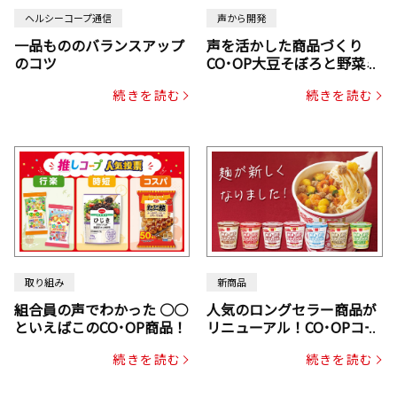
ヘルシーコープ通信
声から開発
一品もののバランスアップ
声を活かした商品づくり
のコツ
CO･OP大豆そぼろと野菜ミ
ックスドライパック（にん
続きを読む
続きを読む
じん・コーン入り）
取り組み
新商品
組合員の声でわかった ○○
人気のロングセラー商品が
といえばこのCO･OP商品！
リニューアル！CO･OPコー
プヌードル
続きを読む
続きを読む