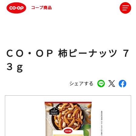
コープ商品
ＣＯ・ＯＰ 柿ピーナッツ ７
３ｇ
シェアする