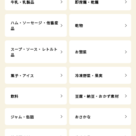
牛乳・乳製品
即席麺・乾麺
ハム・ソーセージ・他畜産
乾物
品
スープ・ソース・レトルト
お惣菜
品
菓子・アイス
冷凍野菜・果実
飲料
豆腐・納豆・おかず素材
ジャム・缶詰
おさかな