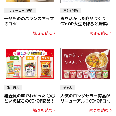
ヘルシーコープ通信
声から開発
一品もののバランスアップ
声を活かした商品づくり
のコツ
CO･OP大豆そぼろと野菜ミ
ックスドライパック（にん
続きを読む
続きを読む
じん・コーン入り）
取り組み
新商品
組合員の声でわかった ○○
人気のロングセラー商品が
といえばこのCO･OP商品！
リニューアル！CO･OPコー
プヌードル
続きを読む
続きを読む