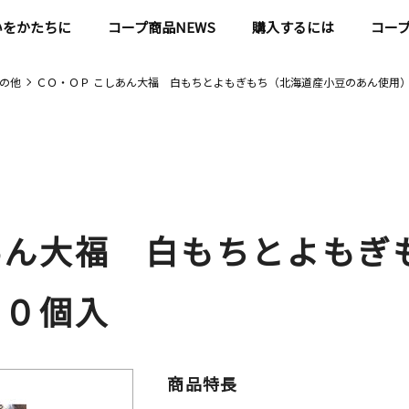
いをかたちに
コープ商品NEWS
購入するには
コー
の他
ＣＯ・ＯＰ こしあん大福 白もちとよもぎもち（北海道産小豆のあん使用）
あん大福 白もちとよもぎ
１０個入
商品特長