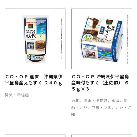
ＣＯ・ＯＰ 産直 沖縄県伊
ＣＯ・ＯＰ 沖縄県伊平屋島
平屋島産太もずく ２４０ｇ
産味付もずく（土佐酢） ６
５ｇ×３
関東・甲信越
東北、関東・甲信越、東海、関
西・北陸、中国・四国、九州・沖
縄