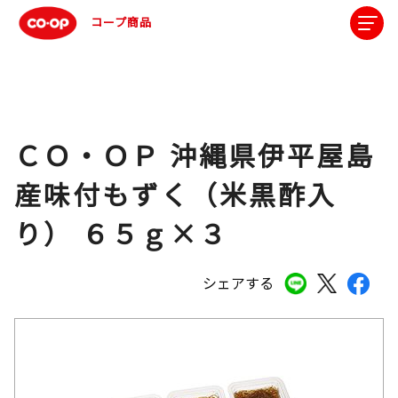
コープ商品
ＣＯ・ＯＰ 沖縄県伊平屋島
産味付もずく（米黒酢入
り） ６５ｇ×３
シェアする