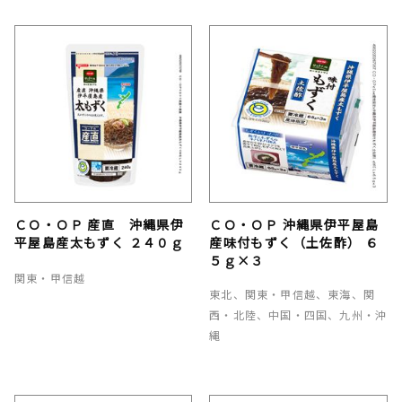
ＣＯ・ＯＰ 産直 沖縄県伊
ＣＯ・ＯＰ 沖縄県伊平屋島
平屋島産太もずく ２４０ｇ
産味付もずく（土佐酢） ６
５ｇ×３
関東・甲信越
東北、関東・甲信越、東海、関
西・北陸、中国・四国、九州・沖
縄