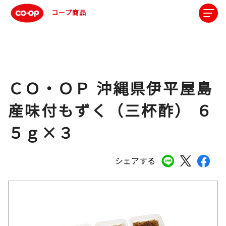
コープ商品
ＣＯ・ＯＰ 沖縄県伊平屋島
産味付もずく（三杯酢） ６
５ｇ×３
シェアする