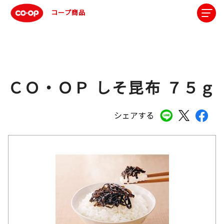
コープ商品
ＣＯ・ＯＰ しそ昆布 ７５ｇ
シェアする