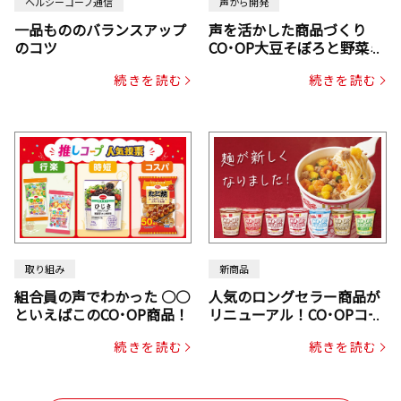
ヘルシーコープ通信
声から開発
一品もののバランスアップ
声を活かした商品づくり
のコツ
CO･OP大豆そぼろと野菜ミ
ックスドライパック（にん
続きを読む
続きを読む
じん・コーン入り）
取り組み
新商品
組合員の声でわかった ○○
人気のロングセラー商品が
といえばこのCO･OP商品！
リニューアル！CO･OPコー
プヌードル
続きを読む
続きを読む