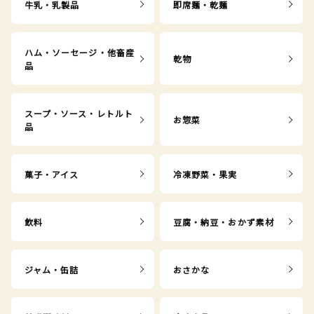
牛乳・乳製品
即席麺・乾麺
ハム・ソーセージ・他畜産
乾物
品
スープ・ソース・レトルト
お惣菜
品
菓子・アイス
冷凍野菜・果実
飲料
豆腐・納豆・おかず素材
ジャム・缶詰
おさかな