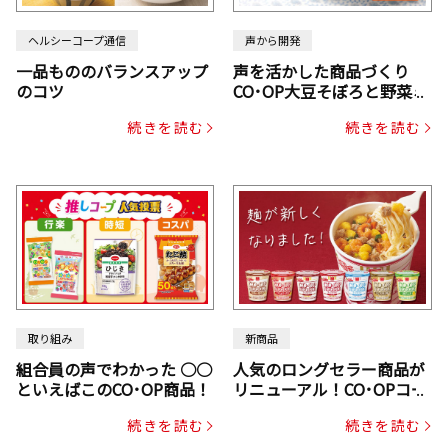
ヘルシーコープ通信
声から開発
一品もののバランスアップ
声を活かした商品づくり
のコツ
CO･OP大豆そぼろと野菜ミ
ックスドライパック（にん
続きを読む
続きを読む
じん・コーン入り）
取り組み
新商品
組合員の声でわかった ○○
人気のロングセラー商品が
といえばこのCO･OP商品！
リニューアル！CO･OPコー
プヌードル
続きを読む
続きを読む