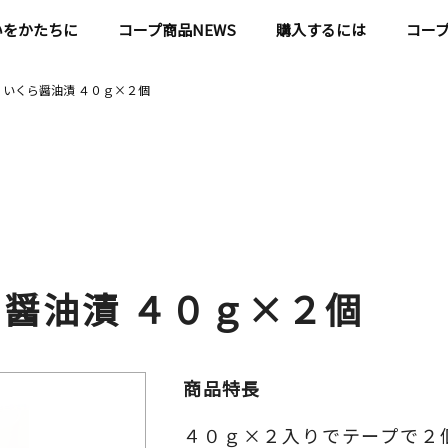
いをかたちに
コープ商品NEWS
購入するには
コー
 いくら醤油漬 ４０ｇ×２個
ら醤油漬 ４０ｇ×２個
商品特長
４０ｇ×２入りでテープで２