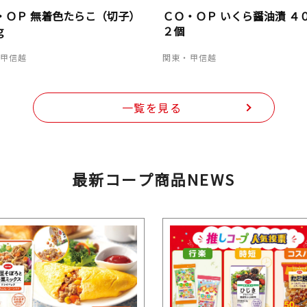
・ＯＰ 無着色たらこ（切子）
ＣＯ・ＯＰ いくら醤油漬 ４
ｇ
２個
・甲信越
関東・甲信越
一覧を見る
最新コープ商品NEWS