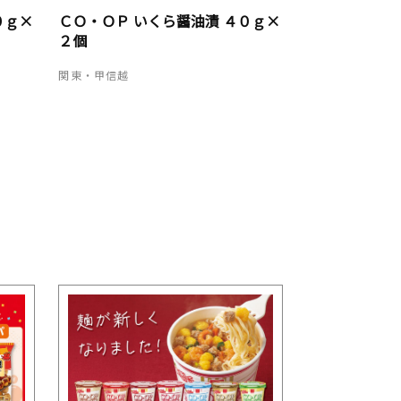
０ｇ×
ＣＯ・ＯＰ いくら醤油漬 ４０ｇ×
２個
関東・甲信越