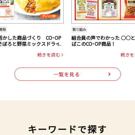
開発
取り組み
活かした商品づくり CO･OP
組合員の声でわかった ○○
そぼろと野菜ミックスドライ
ばこのCO･OP商品！
ク（にんじん・コーン入り）
続きを読む
続きを
一覧を見る
キーワードで探す