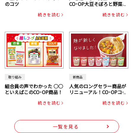
のコツ
CO･OP大豆そぼろと野菜ミ
ックスドライパック（にん
続きを読む
続きを読む
じん・コーン入り）
取り組み
新商品
組合員の声でわかった ○○
人気のロングセラー商品が
といえばこのCO･OP商品！
リニューアル！CO･OPコー
プヌードル
続きを読む
続きを読む
一覧を見る