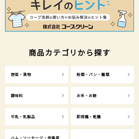
商品カテゴリから探す
野菜・果物
粉類・パン・麺類
調味料
お米・お餅
牛乳・乳製品
即席麺・乾麺
ハム・ソーセージ・他畜産