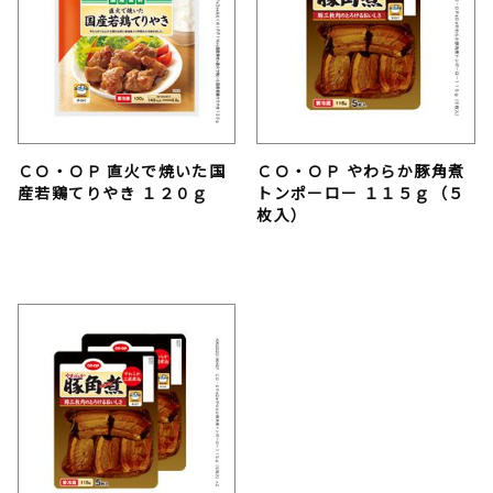
ＣＯ・ＯＰ 直火で焼いた国
ＣＯ・ＯＰ やわらか豚角煮
産若鶏てりやき １２０ｇ
トンポーロー １１５ｇ（５
枚入）