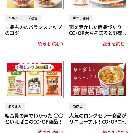
ヘルシーコープ通信
声から開発
一品もののバランスアップ
声を活かした商品づくり
のコツ
CO･OP大豆そぼろと野菜ミ
ックスドライパック（にん
続きを読む
続きを読む
じん・コーン入り）
取り組み
新商品
組合員の声でわかった ○○
人気のロングセラー商品が
といえばこのCO･OP商品！
リニューアル！CO･OPコー
プヌードル
続きを読む
続きを読む