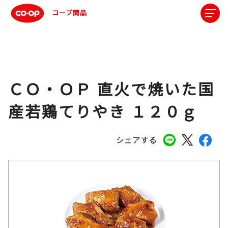
コープ商品
ＣＯ・ＯＰ 直火で焼いた国
産若鶏てりやき １２０ｇ
シェアする