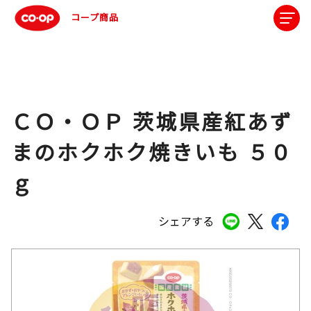
コープ商品
ＣＯ・ＯＰ 茨城県産紅あず
まのホクホク焼きいも ５０
ｇ
シェアする