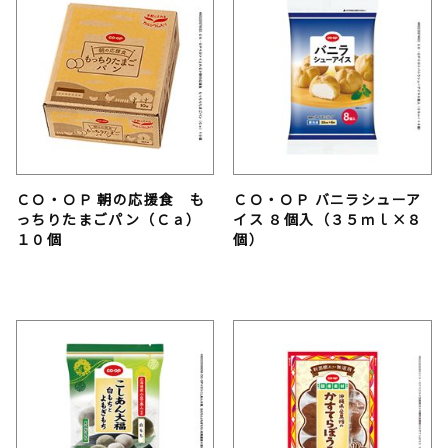
ＣＯ・ＯＰ 朝の応援食 も
ＣＯ・ＯＰ バニラシューア
っちりたまごパン（Ｃａ）
イス ８個入（３５ｍｌ×８
１０個
個）