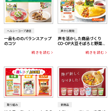
ヘルシーコープ通信
声から開発
一品もののバランスアップ
声を活かした商品づくり
のコツ
CO･OP大豆そぼろと野菜ミ
ックスドライパック（にん
続きを読む
続きを読む
じん・コーン入り）
取り組み
新商品