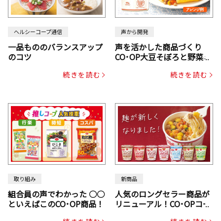
ヘルシーコープ通信
声から開発
一品もののバランスアップ
声を活かした商品づくり
のコツ
CO･OP大豆そぼろと野菜ミ
ックスドライパック（にん
続きを読む
続きを読む
じん・コーン入り）
取り組み
新商品
組合員の声でわかった ○○
人気のロングセラー商品が
といえばこのCO･OP商品！
リニューアル！CO･OPコー
プヌードル