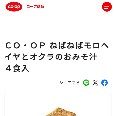
コープ商品
ＣＯ・ＯＰ ねばねばモロヘ
イヤとオクラのおみそ汁
４食入
シェアする