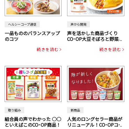
ヘルシーコープ通信
声から開発
一品もののバランスアップ
声を活かした商品づくり
のコツ
CO･OP大豆そぼろと野菜ミ
ックスドライパック（にん
続きを読む
続きを読む
じん・コーン入り）
取り組み
新商品
組合員の声でわかった ○○
人気のロングセラー商品が
といえばこのCO･OP商品！
リニューアル！CO･OPコー