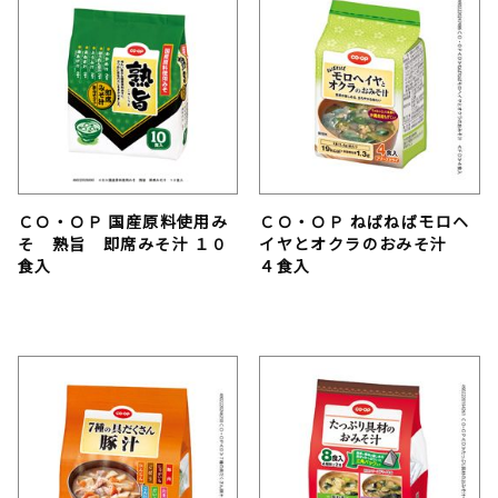
ＣＯ・ＯＰ 国産原料使用み
ＣＯ・ＯＰ ねばねばモロヘ
そ 熟旨 即席みそ汁 １０
イヤとオクラのおみそ汁
食入
４食入