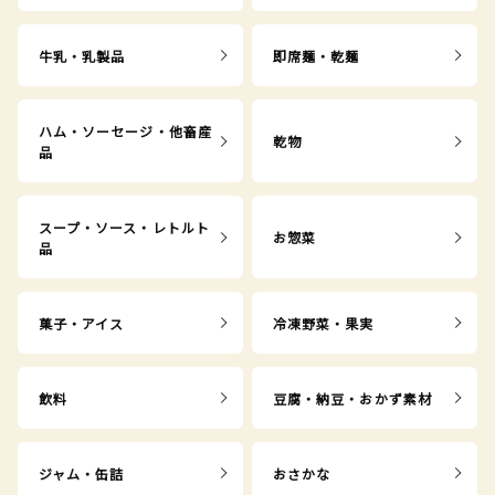
牛乳・乳製品
即席麺・乾麺
ハム・ソーセージ・他畜産
乾物
品
スープ・ソース・レトルト
お惣菜
品
菓子・アイス
冷凍野菜・果実
飲料
豆腐・納豆・おかず素材
ジャム・缶詰
おさかな