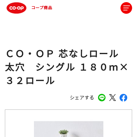
コープ商品
ＣＯ・ＯＰ 芯なしロール
太穴 シングル １８０ｍ×
３２ロール
シェアする