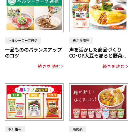
ヘルシーコープ通信
声から開発
一品もののバランスアップ
声を活かした商品づくり
のコツ
CO･OP大豆そぼろと野菜ミ
ックスドライパック（にん
続きを読む
続きを読む
じん・コーン入り）
取り組み
新商品