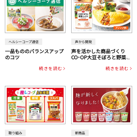
ヘルシーコープ通信
声から開発
一品もののバランスアップ
声を活かした商品づくり
のコツ
CO･OP大豆そぼろと野菜ミ
ックスドライパック（にん
続きを読む
続きを読む
じん・コーン入り）
取り組み
新商品