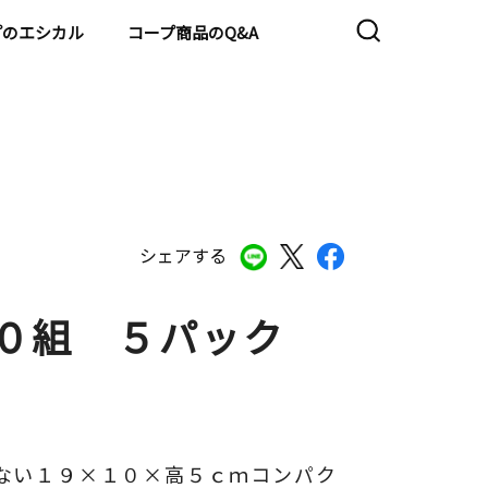
プのエシカル
コープ商品のQ&A
シェアする
５０組 ５パック
ない１９×１０×高５ｃｍコンパク