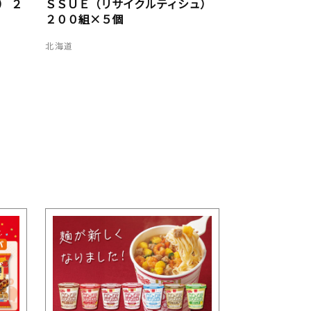
） ２
ＳＳＵＥ（リサイクルティシュ）
２００組×５個
北海道