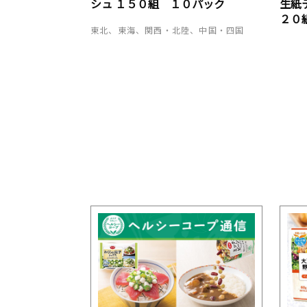
シュ １５０組 １０パック
生紙
２０
東北、東海、関西・北陸、中国・四国