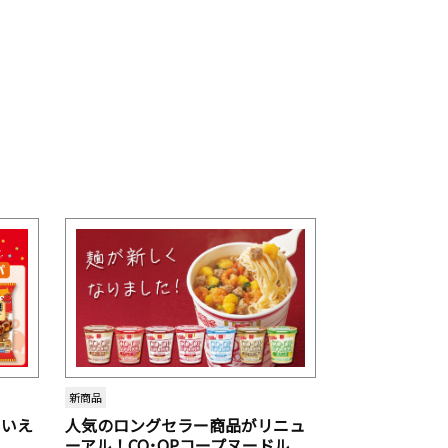
新商品
といえ
人気のロングセラー商品がリニュ
ーアル！CO･OPコープヌードル