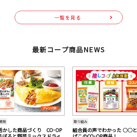
一覧を見る
最新コープ商品NEWS
開発
取り組み
活かした商品づくり CO･OP
組合員の声でわかった ○○
そぼろと野菜ミックスドライ
ばこのCO･OP商品！