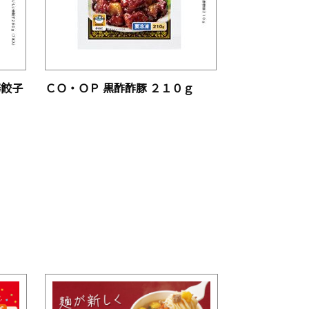
棒餃子
ＣＯ・ＯＰ 黒酢酢豚 ２１０ｇ