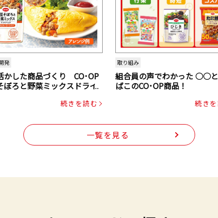
開発
取り組み
活かした商品づくり CO･OP
組合員の声でわかった ○○
そぼろと野菜ミックスドライ
ばこのCO･OP商品！
ク（にんじん・コーン入り）
続きを読む
続きを
一覧を見る