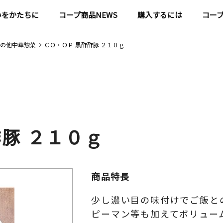
いをかたちに
コープ商品NEWS
購入するには
コー
の他中華惣菜
ＣＯ・ＯＰ 黒酢酢豚 ２１０ｇ
豚 ２１０ｇ
商品特長
少し濃い目の味付けでご飯と
ピーマン等も加えてボリュー