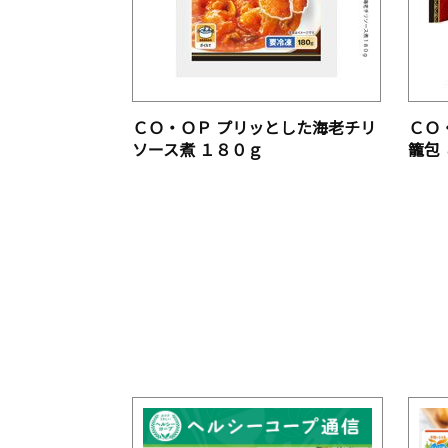
ＣＯ・ＯＰ プリッとした海老チリ
ＣＯ
ソース煮 １８０ｇ
籠包