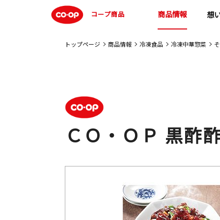
商品情報
コープ商品
想
トップページ
商品情報
冷凍食品
冷凍中華惣菜
そ
ＣＯ・ＯＰ 黒酢酢