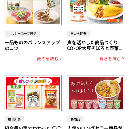
ヘルシーコープ通信
声から開発
一品もののバランスアップ
声を活かした商品づくり
のコツ
CO･OP大豆そぼろと野菜ミ
ックスドライパック（にん
続きを読む
続きを読む
じん・コーン入り）
取り組み
新商品
組合員の声でわかった ○○
人気のロングセラー商品が