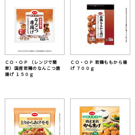
ＣＯ・ＯＰ （レンジで簡
ＣＯ・ＯＰ 若鶏ももから揚
単）国産若鶏のなんこつ唐
げ ７００ｇ
揚げ １５０ｇ