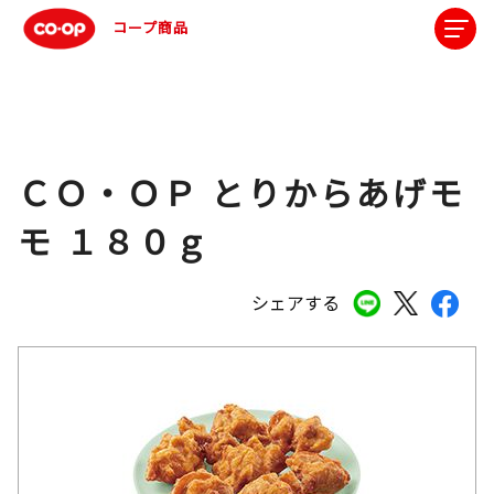
コープ商品
ＣＯ・ＯＰ とりからあげモ
モ １８０ｇ
シェアする