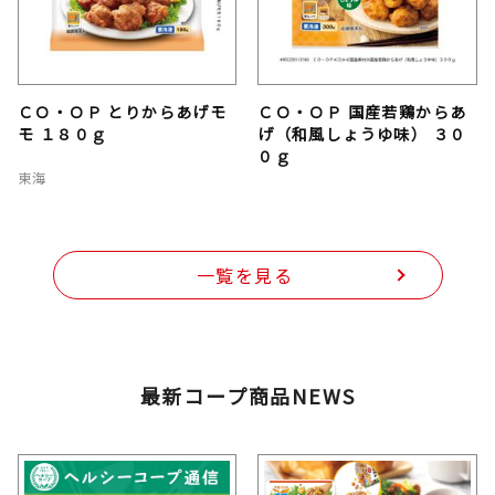
ＣＯ・ＯＰ とりからあげモ
ＣＯ・ＯＰ 国産若鶏からあ
モ １８０ｇ
げ（和風しょうゆ味） ３０
０ｇ
東海
一覧を見る
最新コープ商品NEWS