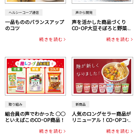
ヘルシーコープ通信
声から開発
一品もののバランスアップ
声を活かした商品づくり
のコツ
CO･OP大豆そぼろと野菜ミ
ックスドライパック（にん
続きを読む
続きを読む
じん・コーン入り）
取り組み
新商品
組合員の声でわかった ○○
人気のロングセラー商品が
といえばこのCO･OP商品！
リニューアル！CO･OPコー
プヌードル
続きを読む
続きを読む