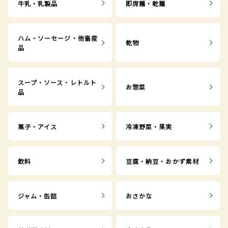
牛乳・乳製品
即席麺・乾麺
ハム・ソーセージ・他畜産
乾物
品
スープ・ソース・レトルト
お惣菜
品
菓子・アイス
冷凍野菜・果実
飲料
豆腐・納豆・おかず素材
ジャム・缶詰
おさかな