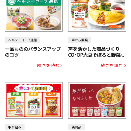
ヘルシーコープ通信
声から開発
一品もののバランスアップ
声を活かした商品づくり
のコツ
CO･OP大豆そぼろと野菜ミ
ックスドライパック（にん
続きを読む
続きを読む
じん・コーン入り）
取り組み
新商品