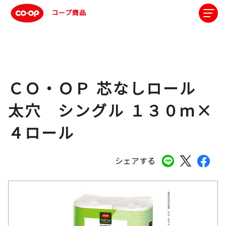
コープ商品
ＣＯ・ＯＰ 芯なしロール
太穴 シングル １３０ｍ×
４ロール
シェアする