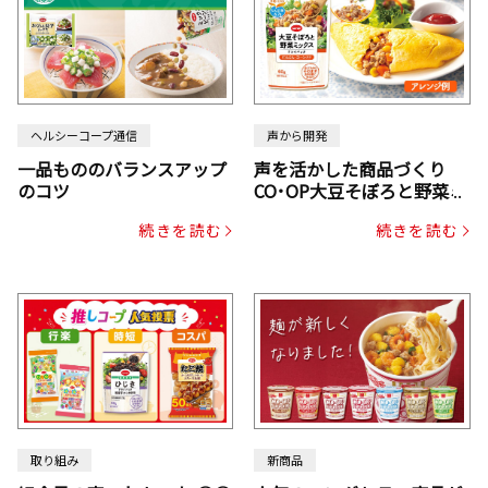
ヘルシーコープ通信
声から開発
一品もののバランスアップ
声を活かした商品づくり
のコツ
CO･OP大豆そぼろと野菜ミ
ックスドライパック（にん
続きを読む
続きを読む
じん・コーン入り）
取り組み
新商品