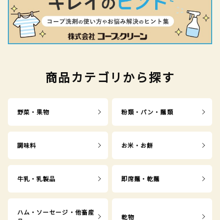
商品カテゴリから探す
野菜・果物
粉類・パン・麺類
調味料
お米・お餅
牛乳・乳製品
即席麺・乾麺
ハム・ソーセージ・他畜産
乾物