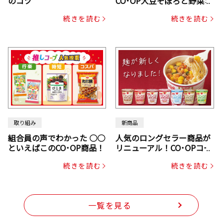
のコツ
CO･OP大豆そぼろと野菜ミ
ックスドライパック（にん
続きを読む
続きを読む
じん・コーン入り）
取り組み
新商品
組合員の声でわかった ○○
人気のロングセラー商品が
といえばこのCO･OP商品！
リニューアル！CO･OPコー
プヌードル
続きを読む
続きを読む
一覧を見る