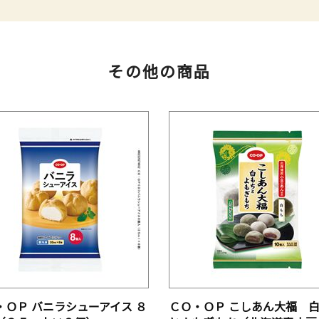
その他の商品
・ＯＰ バニラシューアイス ８
ＣＯ・ＯＰ こしあん大福 