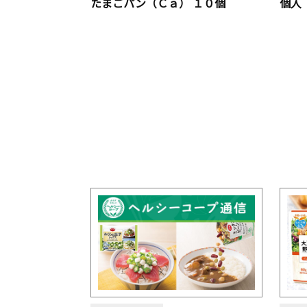
たまごパン（Ｃａ） １０個
個入