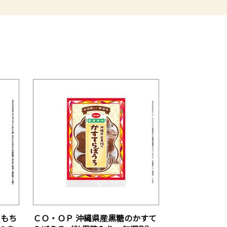
白もち
ＣＯ・ＯＰ 沖縄県産黒糖のかすて