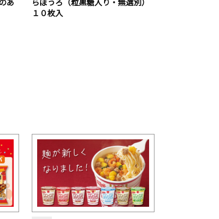
のあ
らぼうろ（粒黒糖入り・無選別）
１０枚入