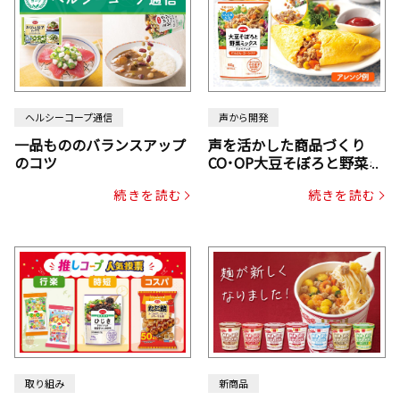
ヘルシーコープ通信
声から開発
一品もののバランスアップ
声を活かした商品づくり
のコツ
CO･OP大豆そぼろと野菜ミ
ックスドライパック（にん
続きを読む
続きを読む
じん・コーン入り）
取り組み
新商品