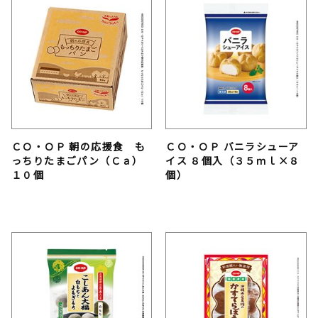
ＣＯ・ＯＰ 朝の応援食 も
ＣＯ・ＯＰ バニラシューア
っちりたまごパン（Ｃａ）
イス ８個入（３５ｍｌ×８
１０個
個）