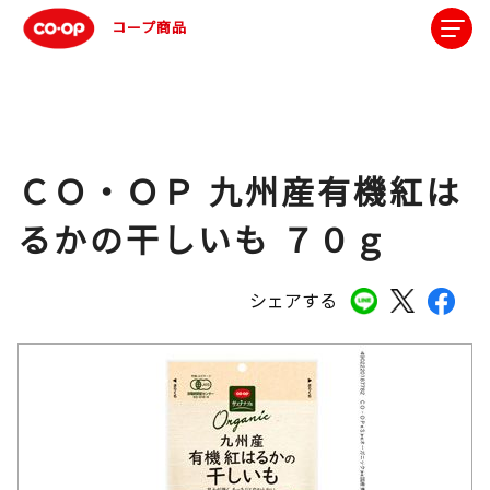
コープ商品
ＣＯ・ＯＰ 九州産有機紅は
るかの干しいも ７０ｇ
シェアする