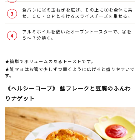
食パンに➁の玉ねぎを広げ、その上に①を全体に乗
せ、ＣＯ・ＯＰとろけるスライスチーズを乗せる。
アルミホイルを敷いたオーブントースターで、➂を
５～７分焼く。
★簡単でボリュームのあるトーストです。
★鮭マヨはお箸で少しずつ置くように広げると盛りやすいで
す。
《ヘルシーコープ》 鮭フレークと豆腐のふんわ
りナゲット