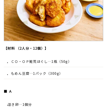
【材料 （2人分・12個）】
ＣＯ・ＯＰ鮭荒ほぐし…1瓶（50g）
もめん豆腐…1パック（300g）
■ Ａ
溶き卵…1個分