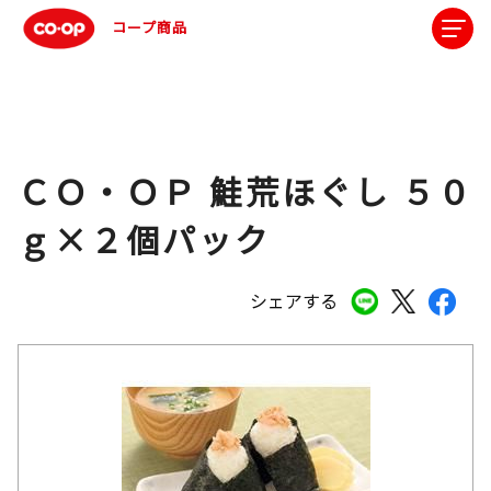
コープ商品
ＣＯ・ＯＰ 鮭荒ほぐし ５０
ｇ×２個パック
シェアする