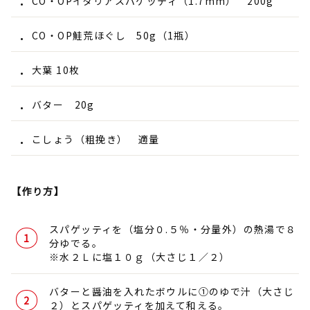
CO・OPイタリアスパゲッティ（1.7mm） 200g
CO・OP鮭荒ほぐし 50g（1瓶）
大葉 10枚
バター 20g
こしょう（粗挽き） 適量
【作り方】
スパゲッティを（塩分０.５％・分量外）の熱湯で８
分ゆでる。
※水２Ｌに塩１０ｇ（大さじ１／２）
バターと醤油を入れたボウルに①のゆで汁（大さじ
２）とスパゲッティを加えて和える。