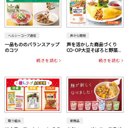
ヘルシーコープ通信
声から開発
一品もののバランスアップ
声を活かした商品づくり
のコツ
CO･OP大豆そぼろと野菜ミ
ックスドライパック（にん
続きを読む
続きを読む
じん・コーン入り）
取り組み
新商品