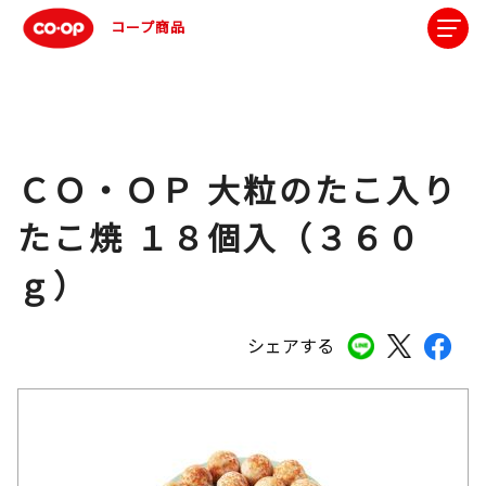
コープ商品
ＣＯ・ＯＰ 大粒のたこ入り
たこ焼 １８個入（３６０
ｇ）
シェアする