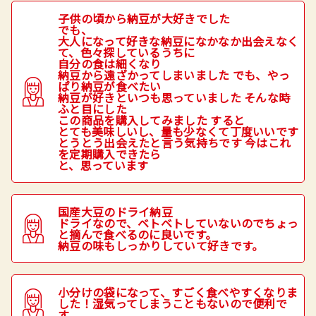
子供の頃から納豆が大好きでした
でも、
大人になって好きな納豆になかなか出会えなく
て、色々探しているうちに
自分の食は細くなり
納豆から遠ざかってしまいました
でも、やっ
ぱり納豆が食べたい
納豆が好きといつも思っていました
そんな時
ふと目にした
この商品を購入してみました
すると
とても美味しいし、量も少なくて丁度いいです
とうとう出会えたと言う気持ちです
今はこれ
を定期購入できたら
と、思っています
国産大豆のドライ納豆
ドライなので、ベトベトしていないのでちょっ
と摘んで食べるのに良いです。
納豆の味もしっかりしていて好きです。
小分けの袋になって、すごく食べやすくなりま
した！湿気ってしまうこともないので便利で
す。