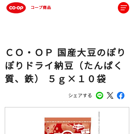
コープ商品
ＣＯ・ＯＰ 国産大豆のぽり
ぽりドライ納豆（たんぱく
質、鉄） ５ｇ×１０袋
シェアする