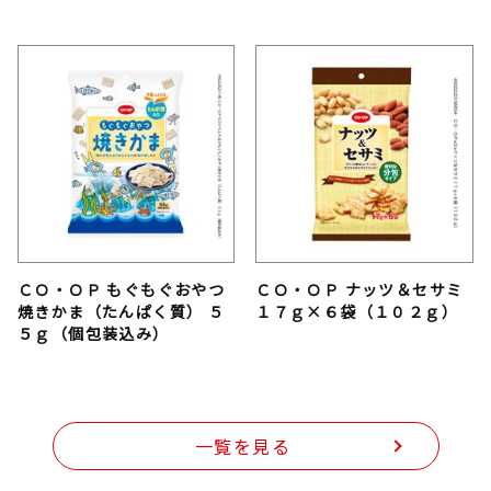
ＣＯ・ＯＰ もぐもぐおやつ
ＣＯ・ＯＰ ナッツ＆セサミ
焼きかま（たんぱく質） ５
１７ｇ×６袋（１０２ｇ）
５ｇ（個包装込み）
一覧を見る