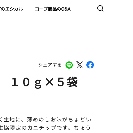
プのエシカル
コープ商品のQ&A
シェアする
） １０ｇ×５袋
く生地に、薄めのしお味がちょどい
生協限定のカニチップです。ちょう