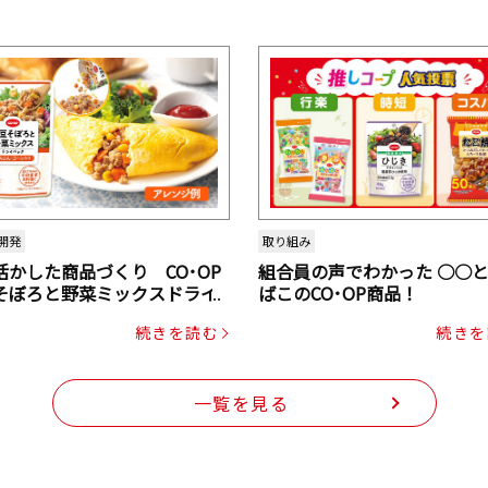
開発
取り組み
活かした商品づくり CO･OP
組合員の声でわかった ○○
そぼろと野菜ミックスドライ
ばこのCO･OP商品！
ク（にんじん・コーン入り）
続きを読む
続きを
一覧を見る