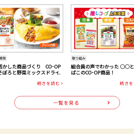
開発
取り組み
活かした商品づくり CO･OP
組合員の声でわかった ○○
そぼろと野菜ミックスドライ
ばこのCO･OP商品！
ク（にんじん・コーン入り）
続きを読む
続きを
一覧を見る