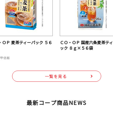
・ＯＰ 麦茶ティーパック ５６
ＣＯ・ＯＰ 国産六条麦茶テ
ック ８ｇ×５６袋
・甲信越
一覧を見る
最新コープ商品NEWS