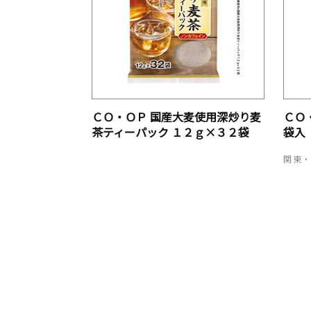
ＣＯ・ＯＰ 国産大麦使用深炒り麦
ＣＯ
茶ティーパック １２ｇ×３２袋
袋入
関東