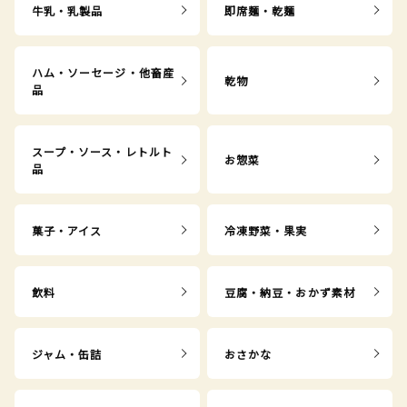
牛乳・乳製品
即席麺・乾麺
ハム・ソーセージ・他畜産
乾物
品
スープ・ソース・レトルト
お惣菜
品
菓子・アイス
冷凍野菜・果実
飲料
豆腐・納豆・おかず素材
ジャム・缶詰
おさかな