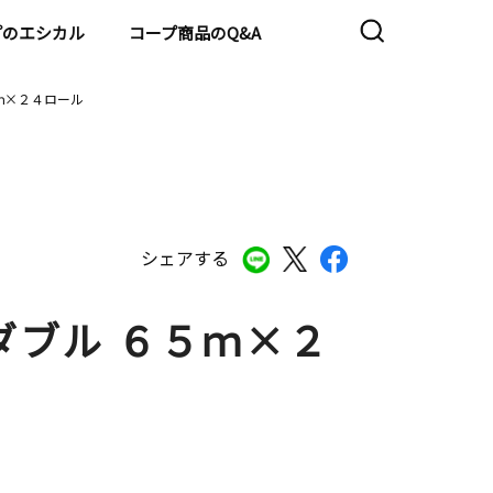
プのエシカル
コープ商品のQ&A
ｍ×２４ロール
シェアする
ダブル ６５ｍ×２