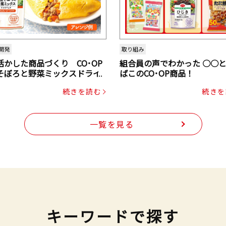
開発
取り組み
活かした商品づくり CO･OP
組合員の声でわかった ○○
そぼろと野菜ミックスドライ
ばこのCO･OP商品！
ク（にんじん・コーン入り）
続きを読む
続きを
一覧を見る
キーワードで探す