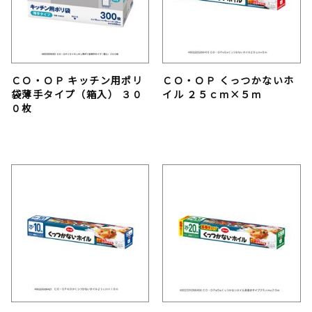
ＣＯ・ＯＰ キッチン用ポリ
ＣＯ・ＯＰ くっつかないホ
袋薄手タイプ（箱入） ３０
イル ２５ｃｍ×５ｍ
０枚