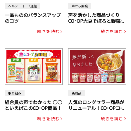
ヘルシーコープ通信
声から開発
一品もののバランスアップ
声を活かした商品づくり
のコツ
CO･OP大豆そぼろと野菜ミ
ックスドライパック（にん
続きを読む
続きを読む
じん・コーン入り）
取り組み
新商品
組合員の声でわかった ○○
人気のロングセラー商品が
といえばこのCO･OP商品！
リニューアル！CO･OPコー
プヌードル
続きを読む
続きを読む