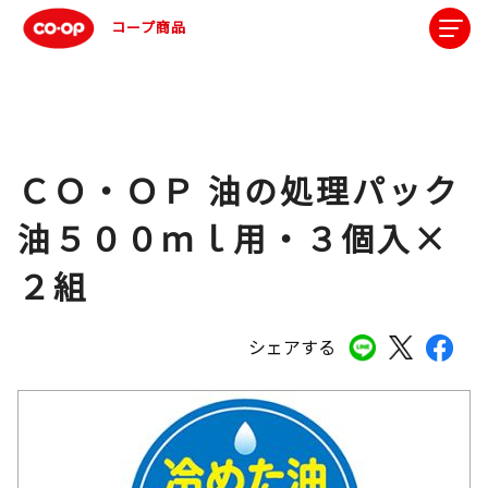
コープ商品
ＣＯ・ＯＰ 油の処理パック
油５００ｍｌ用・３個入×
２組
シェアする