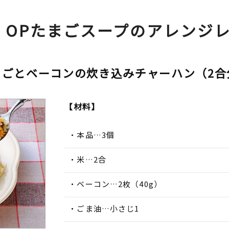
・OPたまごスープのアレンジ
まごとベーコンの炊き込みチャーハン（2合
【材料】
本品…3個
米…2合
ベーコン…2枚（40g）
ごま油…小さじ1