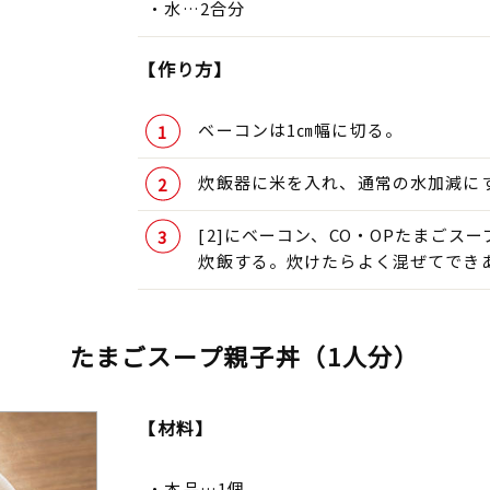
水…2合分
【作り方】
ベーコンは1㎝幅に切る。
炊飯器に米を入れ、通常の水加減に
[2]にベーコン、CO・OPたまご
炊飯する。炊けたらよく混ぜてでき
たまごスープ親子丼（1人分）
【材料】
本品…1個