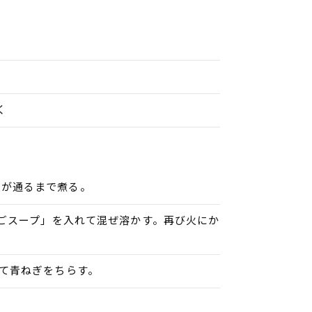
く
火が通るまで煮る。
たまごスープ」を入れて混ぜ溶かす。再び火にか
。
けて青ねぎをちらす。