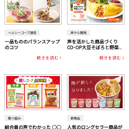
ヘルシーコープ通信
声から開発
一品もののバランスアップ
声を活かした商品づくり
のコツ
CO･OP大豆そぼろと野菜ミ
ックスドライパック（にん
続きを読む
続きを読む
じん・コーン入り）
取り組み
新商品
組合員の声でわかった ○○
人気のロングセラー商品が