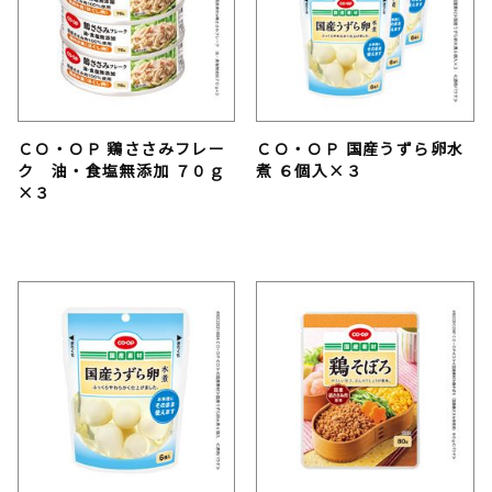
ＣＯ・ＯＰ 鶏ささみフレー
ＣＯ・ＯＰ 国産うずら卵水
ク 油・食塩無添加 ７０ｇ
煮 ６個入×３
×３