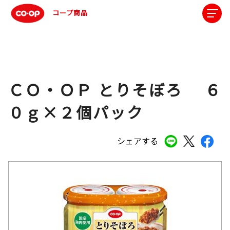
コープ商品
ＣＯ・ＯＰ とりそぼろ ６
０ｇ×２個パック
シェアする