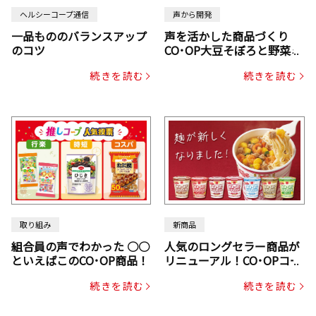
ヘルシーコープ通信
声から開発
一品もののバランスアップ
声を活かした商品づくり
のコツ
CO･OP大豆そぼろと野菜ミ
ックスドライパック（にん
続きを読む
続きを読む
じん・コーン入り）
取り組み
新商品
組合員の声でわかった ○○
人気のロングセラー商品が
といえばこのCO･OP商品！
リニューアル！CO･OPコー
プヌードル
続きを読む
続きを読む