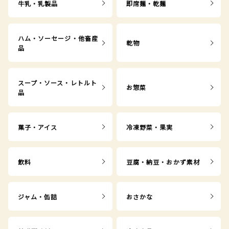
牛乳・乳製品
即席麺・乾麺
ハム・ソーセージ・他畜産
乾物
品
スープ・ソース・レトルト
お惣菜
品
菓子・アイス
冷凍野菜・果実
飲料
豆腐・納豆・おかず素材
ジャム・缶詰
おさかな