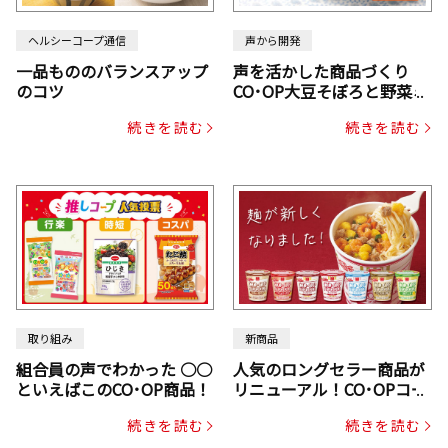
ヘルシーコープ通信
声から開発
一品もののバランスアップ
声を活かした商品づくり
のコツ
CO･OP大豆そぼろと野菜ミ
ックスドライパック（にん
続きを読む
続きを読む
じん・コーン入り）
取り組み
新商品
組合員の声でわかった ○○
人気のロングセラー商品が
といえばこのCO･OP商品！
リニューアル！CO･OPコー
プヌードル
続きを読む
続きを読む