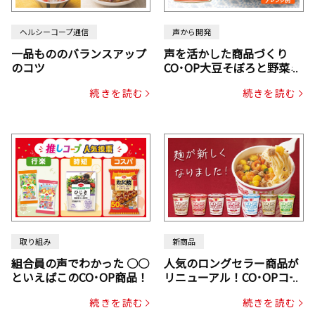
ヘルシーコープ通信
声から開発
一品もののバランスアップ
声を活かした商品づくり
のコツ
CO･OP大豆そぼろと野菜ミ
ックスドライパック（にん
続きを読む
続きを読む
じん・コーン入り）
取り組み
新商品
組合員の声でわかった ○○
人気のロングセラー商品が
といえばこのCO･OP商品！
リニューアル！CO･OPコー
プヌードル
続きを読む
続きを読む