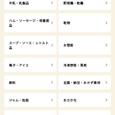
牛乳・乳製品
即席麺・乾麺
ハム・ソーセージ・他畜産
乾物
品
スープ・ソース・レトルト
お惣菜
品
菓子・アイス
冷凍野菜・果実
飲料
豆腐・納豆・おかず素材
ジャム・缶詰
おさかな