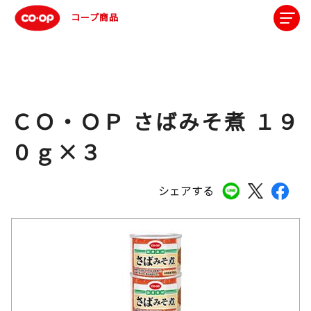
コープ商品
ＣＯ・ＯＰ さばみそ煮 １９
０ｇ×３
シェアする