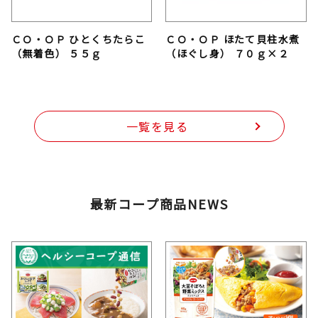
ＣＯ・ＯＰ ひとくちたらこ
ＣＯ・ＯＰ ほたて貝柱水煮
（無着色） ５５ｇ
（ほぐし身） ７０ｇ×２
一覧を見る
最新コープ商品NEWS