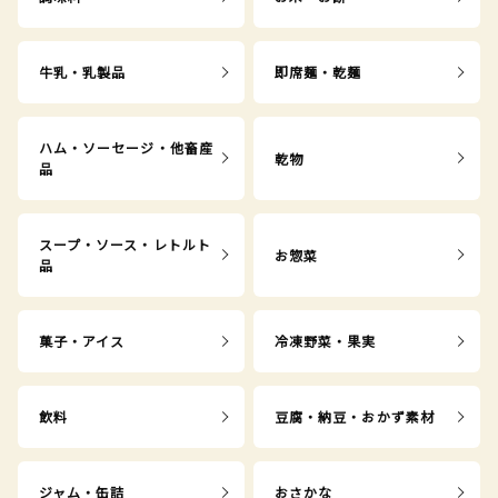
牛乳・乳製品
即席麺・乾麺
ハム・ソーセージ・他畜産
乾物
品
スープ・ソース・レトルト
お惣菜
品
菓子・アイス
冷凍野菜・果実
飲料
豆腐・納豆・おかず素材
ジャム・缶詰
おさかな