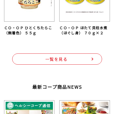
ＣＯ・ＯＰ ひとくちたらこ
ＣＯ・ＯＰ ほたて貝柱水煮
（無着色） ５５ｇ
（ほぐし身） ７０ｇ×２
一覧を見る
最新コープ商品NEWS