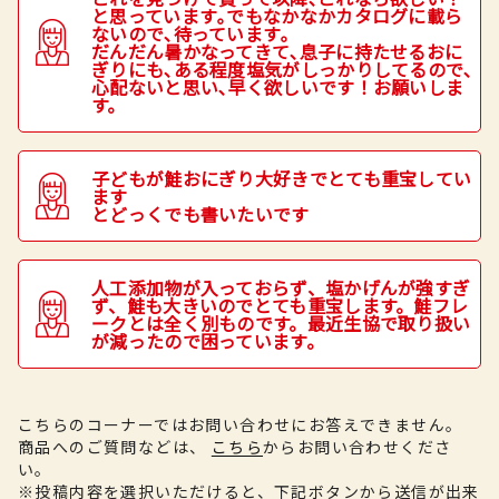
と思っています｡でもなかなかカタログに載ら
ないので､待っています｡
だんだん暑かなってきて､息子に持たせるおに
ぎりにも､ある程度塩気がしっかりしてるので､
心配ないと思い､早く欲しいです！お願いしま
す。
子どもが鮭おにぎり大好きでとても重宝してい
ます
とどっくでも書いたいです
人工添加物が入っておらず、塩かげんが強すぎ
ず、鮭も大きいのでとても重宝します。鮭フレ
ークとは全く別ものです。最近生協で取り扱い
が減ったので困っています。
こちらのコーナーではお問い合わせにお答えできません。
商品へのご質問などは、
こちら
からお問い合わせくださ
い。
※投稿内容を選択いただけると、下記ボタンから送信が出来