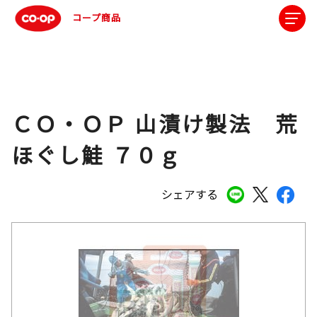
コープ商品
ＣＯ・ＯＰ 山漬け製法 荒
ほぐし鮭 ７０ｇ
シェアする