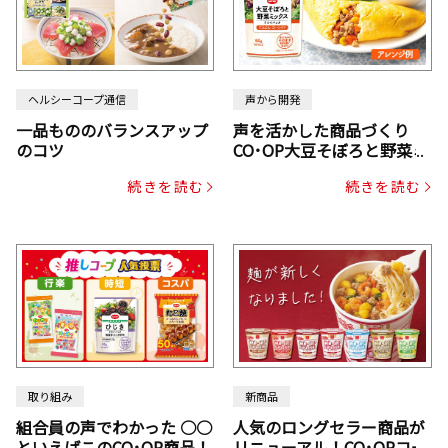
ヘルシーコープ通信
声から開発
一品もののバランスアップ
声を活かした商品づくり
のコツ
CO･OP大豆そぼろと野菜ミ
ックスドライパック（にん
続きを読む
続きを読む
じん・コーン入り）
取り組み
新商品
組合員の声でわかった ○○
人気のロングセラー商品が
といえばこのCO･OP商品！
リニューアル！CO･OPコー