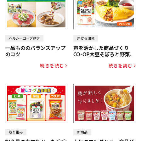
ヘルシーコープ通信
声から開発
一品もののバランスアップ
声を活かした商品づくり
のコツ
CO･OP大豆そぼろと野菜ミ
ックスドライパック（にん
続きを読む
続きを読む
じん・コーン入り）
取り組み
新商品