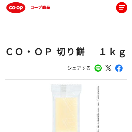
コープ商品
ＣＯ・ＯＰ 切り餅 １ｋｇ
シェアする