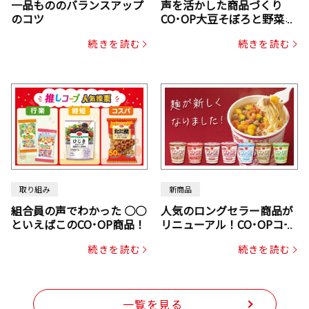
一品もののバランスアップ
声を活かした商品づくり
のコツ
CO･OP大豆そぼろと野菜ミ
ックスドライパック（にん
続きを読む
続きを読む
じん・コーン入り）
取り組み
新商品
組合員の声でわかった ○○
人気のロングセラー商品が
といえばこのCO･OP商品！
リニューアル！CO･OPコー
プヌードル
続きを読む
続きを読む
一覧を見る