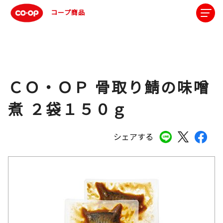
コープ商品
ＣＯ・ＯＰ 骨取り鯖の味噌
煮 ２袋１５０ｇ
シェアする