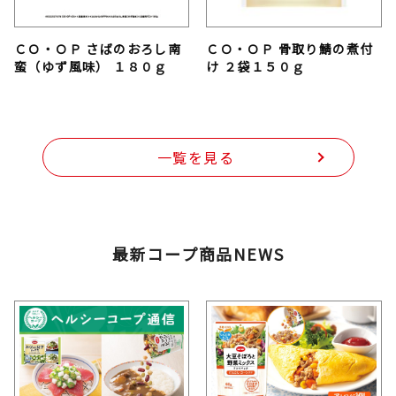
ＣＯ・ＯＰ さばのおろし南
ＣＯ・ＯＰ 骨取り鯖の煮付
蛮（ゆず風味） １８０ｇ
け ２袋１５０ｇ
一覧を見る
最新コープ商品NEWS