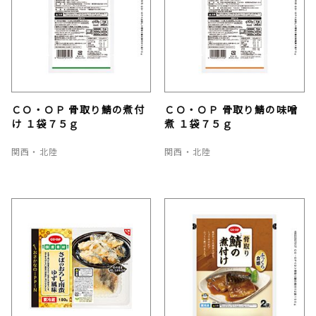
ＣＯ・ＯＰ 骨取り鯖の煮付
ＣＯ・ＯＰ 骨取り鯖の味噌
け １袋７５ｇ
煮 １袋７５ｇ
関西・北陸
関西・北陸