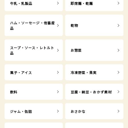
牛乳・乳製品
即席麺・乾麺
ハム・ソーセージ・他畜産
乾物
品
スープ・ソース・レトルト
お惣菜
品
菓子・アイス
冷凍野菜・果実
飲料
豆腐・納豆・おかず素材
ジャム・缶詰
おさかな