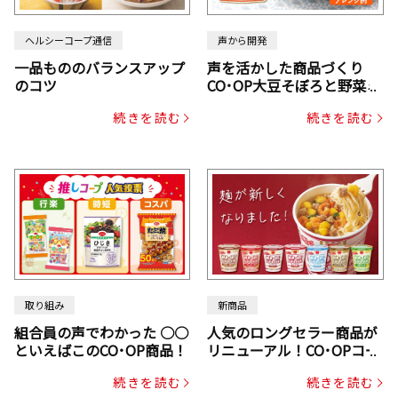
ヘルシーコープ通信
声から開発
一品もののバランスアップ
声を活かした商品づくり
のコツ
CO･OP大豆そぼろと野菜ミ
ックスドライパック（にん
続きを読む
続きを読む
じん・コーン入り）
取り組み
新商品
組合員の声でわかった ○○
人気のロングセラー商品が
といえばこのCO･OP商品！
リニューアル！CO･OPコー
プヌードル
続きを読む
続きを読む