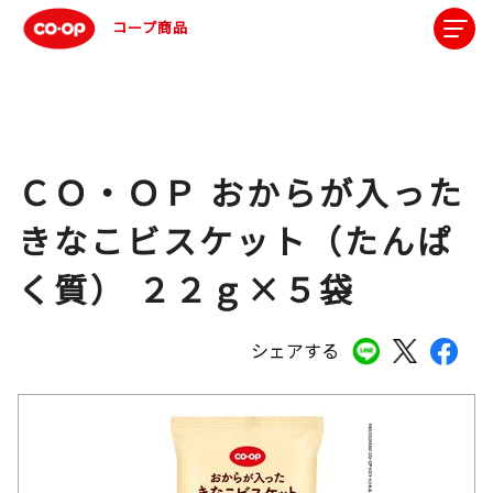
コープ商品
ＣＯ・ＯＰ おからが入った
きなこビスケット（たんぱ
く質） ２２ｇ×５袋
シェアする