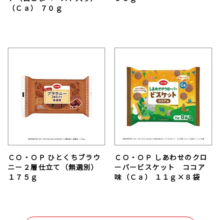
（Ｃａ） ７０ｇ
ＣＯ・ＯＰ ひとくちブラウ
ＣＯ・ＯＰ しあわせのクロ
ニー２層仕立て（無選別）
ーバービスケット ココア
１７５ｇ
味（Ｃａ） １１ｇ×８袋