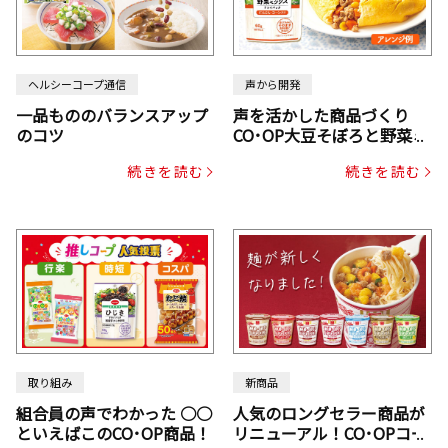
ヘルシーコープ通信
声から開発
一品もののバランスアップ
声を活かした商品づくり
のコツ
CO･OP大豆そぼろと野菜ミ
ックスドライパック（にん
続きを読む
続きを読む
じん・コーン入り）
取り組み
新商品
組合員の声でわかった ○○
人気のロングセラー商品が
といえばこのCO･OP商品！
リニューアル！CO･OPコー