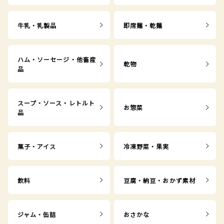
牛乳・乳製品
即席麺・乾麺
ハム・ソーセージ・他畜産
乾物
品
スープ・ソース・レトルト
お惣菜
品
菓子・アイス
冷凍野菜・果実
飲料
豆腐・納豆・おかず素材
ジャム・缶詰
おさかな