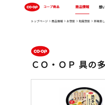
商品情報
コープ商品
想
トップページ
商品情報
お惣菜
和風惣菜
茶碗蒸し
ＣＯ・ＯＰ 具の