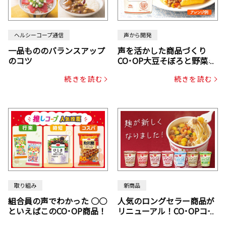
ヘルシーコープ通信
声から開発
一品もののバランスアップ
声を活かした商品づくり
のコツ
CO･OP大豆そぼろと野菜ミ
ックスドライパック（にん
続きを読む
続きを読む
じん・コーン入り）
取り組み
新商品
組合員の声でわかった ○○
人気のロングセラー商品が
といえばこのCO･OP商品！
リニューアル！CO･OPコー
プヌードル