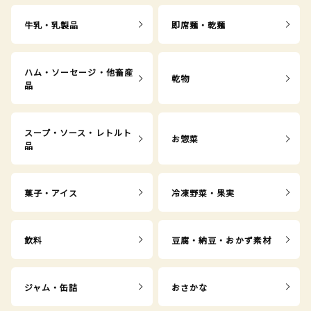
牛乳・乳製品
即席麺・乾麺
ハム・ソーセージ・他畜産
乾物
品
スープ・ソース・レトルト
お惣菜
品
菓子・アイス
冷凍野菜・果実
飲料
豆腐・納豆・おかず素材
ジャム・缶詰
おさかな