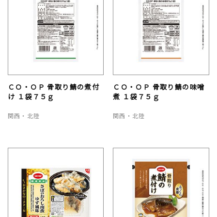
ＣＯ・ＯＰ 骨取り鯖の煮付
ＣＯ・ＯＰ 骨取り鯖の味噌
け １袋７５ｇ
煮 １袋７５ｇ
関西・北陸
関西・北陸