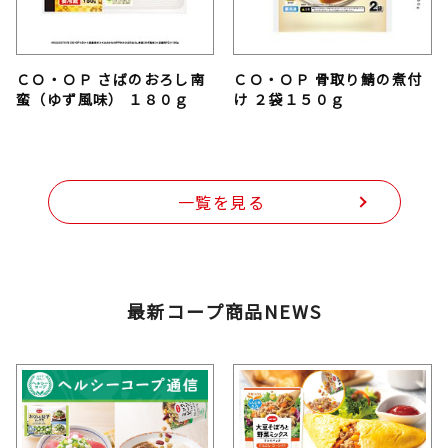
ＣＯ・ＯＰ さばのおろし南
ＣＯ・ＯＰ 骨取り鯖の煮付
蛮（ゆず風味） １８０ｇ
け ２袋１５０ｇ
一覧を見る
最新コープ商品NEWS