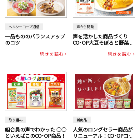
ヘルシーコープ通信
声から開発
一品もののバランスアップ
声を活かした商品づくり
のコツ
CO･OP大豆そぼろと野菜ミ
ックスドライパック（にん
続きを読む
続きを読む
じん・コーン入り）
取り組み
新商品
組合員の声でわかった ○○
人気のロングセラー商品が
といえばこのCO･OP商品！
リニューアル！CO･OPコー