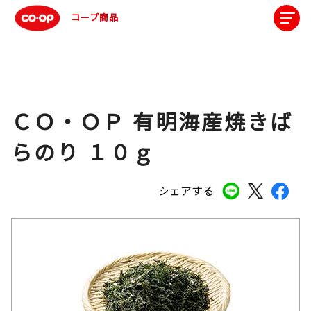
コープ商品
ＣＯ・ＯＰ 有明海産焼きば
らのり １０ｇ
シェアする