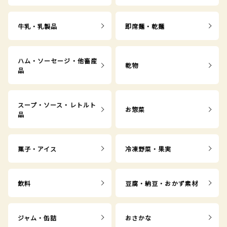
牛乳・乳製品
即席麺・乾麺
ハム・ソーセージ・他畜産
乾物
品
スープ・ソース・レトルト
お惣菜
品
菓子・アイス
冷凍野菜・果実
飲料
豆腐・納豆・おかず素材
ジャム・缶詰
おさかな