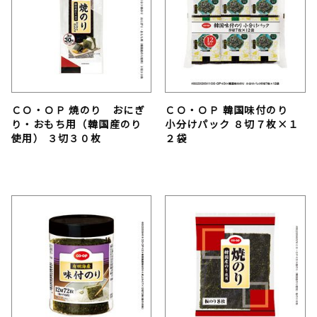
ＣＯ・ＯＰ 焼のり おにぎ
ＣＯ・ＯＰ 韓国味付のり
り・おもち用（韓国産のり
小分けパック ８切７枚×１
使用） ３切３０枚
２袋