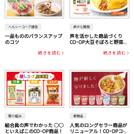
ヘルシーコープ通信
声から開発
一品もののバランスアップ
声を活かした商品づくり
のコツ
CO･OP大豆そぼろと野菜ミ
ックスドライパック（にん
続きを読む
続きを読む
じん・コーン入り）
取り組み
新商品
組合員の声でわかった ○○
人気のロングセラー商品が
といえばこのCO･OP商品！
リニューアル！CO･OPコー