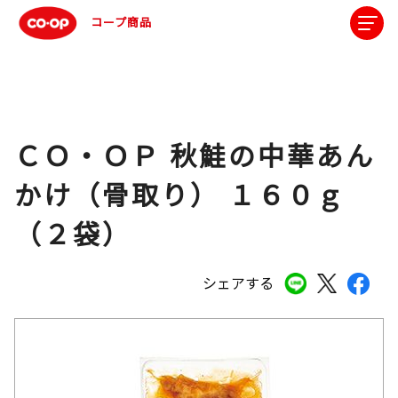
コープ商品
ＣＯ・ＯＰ 秋鮭の中華あん
かけ（骨取り） １６０ｇ
（２袋）
シェアする