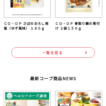
ＣＯ・ＯＰ さばのおろし南
ＣＯ・ＯＰ 骨取り鯖の煮付
蛮（ゆず風味） １８０ｇ
け ２袋１５０ｇ
一覧を見る
最新コープ商品NEWS