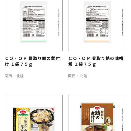
ＣＯ・ＯＰ 骨取り鯖の煮付
ＣＯ・ＯＰ 骨取り鯖の味噌
け １袋７５ｇ
煮 １袋７５ｇ
関西・北陸
関西・北陸